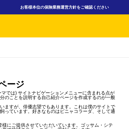
お客様本位の保険業務運営方針をご確認ください
お知らせ
お
み）のお知らせ
ページ
鈑金・修理
マでは) サイトナビゲーションメニューに含まれる点が
分のことを説明する自己紹介ページを作成するのが一般
店舗改装工事中も通常通り営業し
いますが、俳優志望でもあります。これは僕のサイトで
飼っています。好きなものはピニャコラーダ、そして通
ております
2026.06.30
具を皆様にご提供させていただいています。ゴッサム・シテ