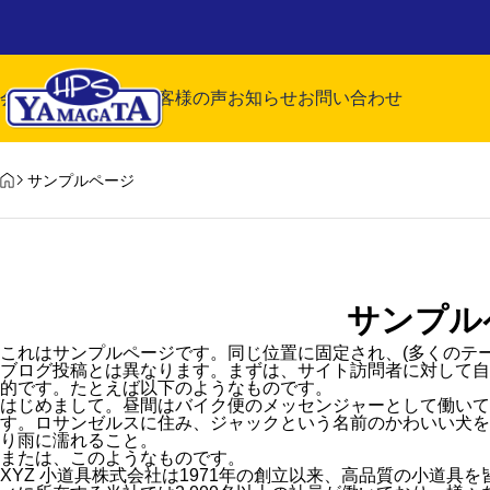
お知らせ
お知らせ
会社案内
サービス
お客様の声
お知らせ
お問い合わせ
HOME
サンプルページ
臨時休業のお知らせ
夏季休業（お盆休
サンプル
2026.07.31
2026.07.28
自動車販売
これはサンプルページです。同じ位置に固定され、(多くのテー
ブログ投稿とは異なります。まずは、サイト訪問者に対して自
的です。たとえば以下のようなものです。
はじめまして。昼間はバイク便のメッセンジャーとして働いて
す。ロサンゼルスに住み、ジャックという名前のかわいい犬を
り雨に濡れること。
または、このようなものです。
XYZ 小道具株式会社は1971年の創立以来、高品質の小道